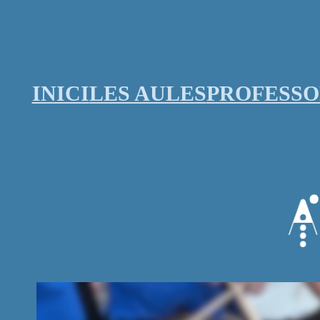
Vés
al
contingut
INICI
LES AULES
PROFESS