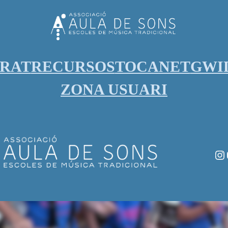
ORAT
RECURSOS
TOCANET
GWI
ZONA USUARI
In