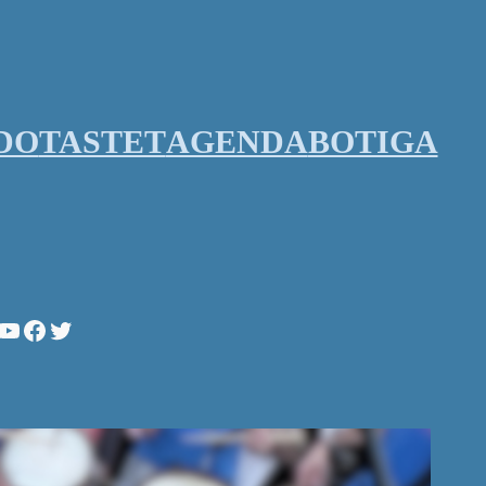
DO
TASTET
AGENDA
BOTIGA
stagram
YouTube
Facebook
Twitter