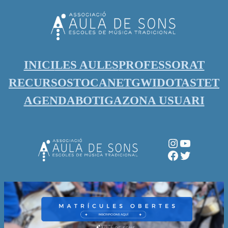
Vés
al
contingut
INICI
LES AULES
PROFESSORAT
RECURSOS
TOCANET
GWIDO
TASTET
AGENDA
BOTIGA
ZONA USUARI
Instagram
YouTube
Facebook
Twitter