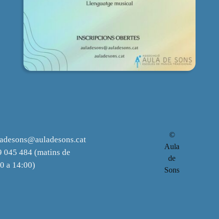
©
ladesons@auladesons.cat
Aula
 045 484 (matins de
de
0 a 14:00)
Sons