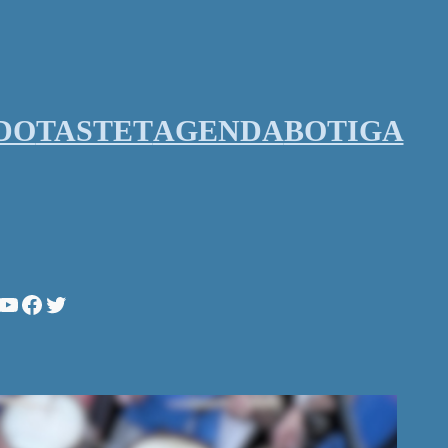
DO
TASTET
AGENDA
BOTIGA
stagram
YouTube
Facebook
Twitter