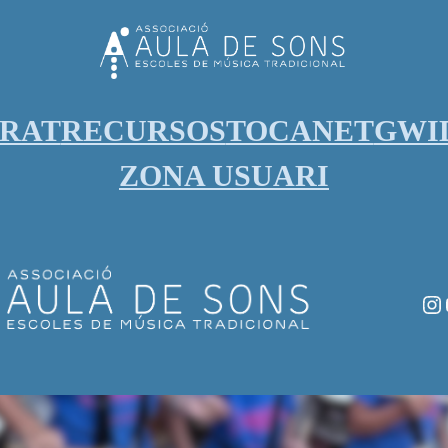
ORAT
RECURSOS
TOCANET
GWI
ZONA USUARI
In