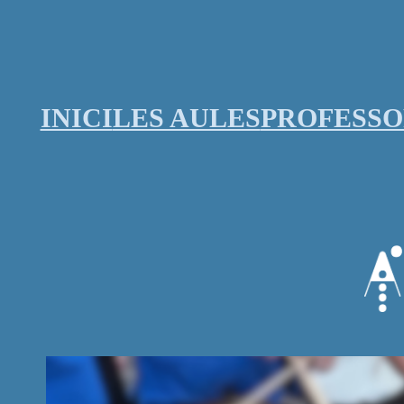
Vés
al
contingut
INICI
LES AULES
PROFESS