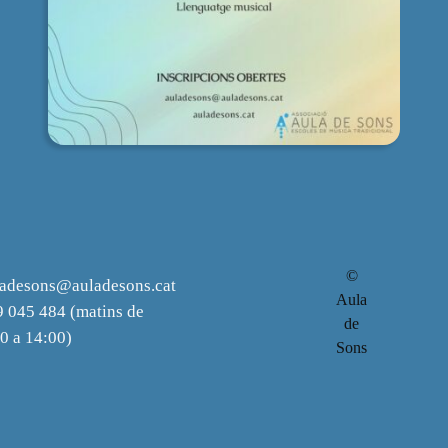
©
ladesons@auladesons.cat
Aula
 045 484 (matins de
de
0 a 14:00)
Sons