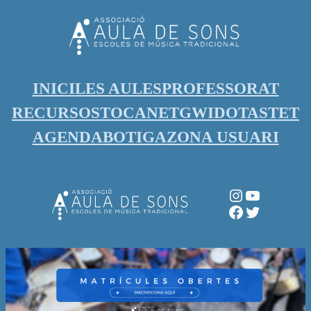
Vés
al
contingut
INICI
LES AULES
PROFESSORAT
RECURSOS
TOCANET
GWIDO
TASTET
AGENDA
BOTIGA
ZONA USUARI
Instagram
YouTube
Facebook
Twitter