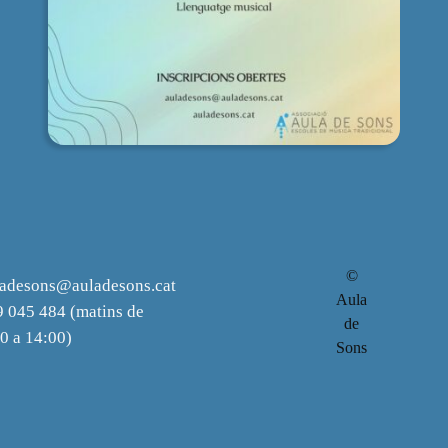
©
ladesons@auladesons.cat
Aula
 045 484 (matins de
de
0 a 14:00)
Sons