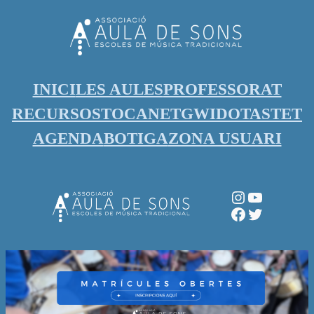
Vés
al
contingut
INICI
LES AULES
PROFESSORAT
RECURSOS
TOCANET
GWIDO
TASTET
AGENDA
BOTIGA
ZONA USUARI
Instagram
YouTube
Facebook
Twitter