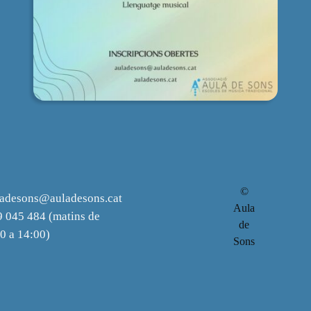
©
ladesons@auladesons.cat
Aula
 045 484 (matins de
de
0 a 14:00)
Sons