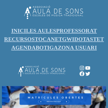
Vés
al
contingut
INICI
LES AULES
PROFESSORAT
RECURSOS
TOCANET
GWIDO
TASTET
AGENDA
BOTIGA
ZONA USUARI
Instagram
YouTube
Facebook
Twitter