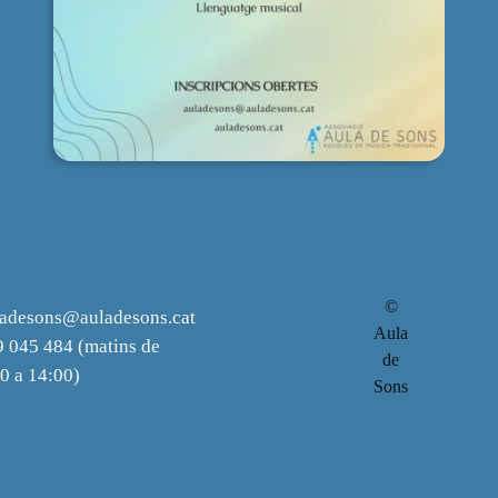
©
ladesons@auladesons.cat
Aula
 045 484 (matins de
de
0 a 14:00)
Sons