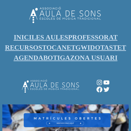
Vés
al
contingut
INICI
LES AULES
PROFESSORAT
RECURSOS
TOCANET
GWIDO
TASTET
AGENDA
BOTIGA
ZONA USUARI
Instagram
YouTube
Facebook
Twitter