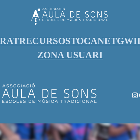
ORAT
RECURSOS
TOCANET
GWI
ZONA USUARI
In