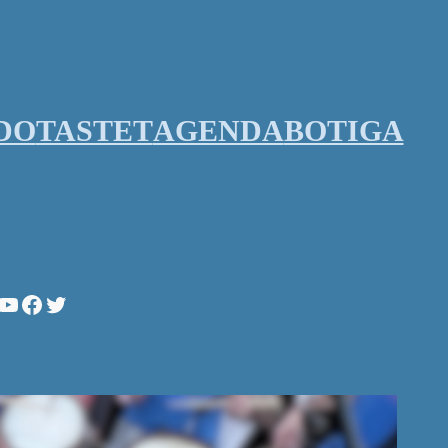
DO
TASTET
AGENDA
BOTIGA
stagram
YouTube
Facebook
Twitter