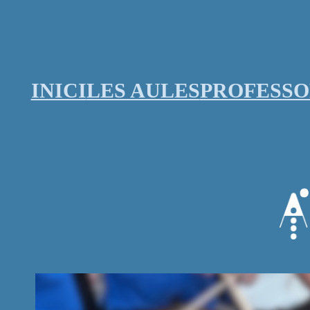
Vés
al
contingut
INICI
LES AULES
PROFESS