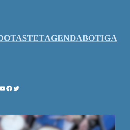
DO
TASTET
AGENDA
BOTIGA
stagram
YouTube
Facebook
Twitter