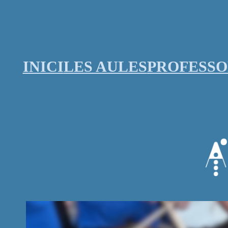
Vés
al
contingut
INICI
LES AULES
PROFESS