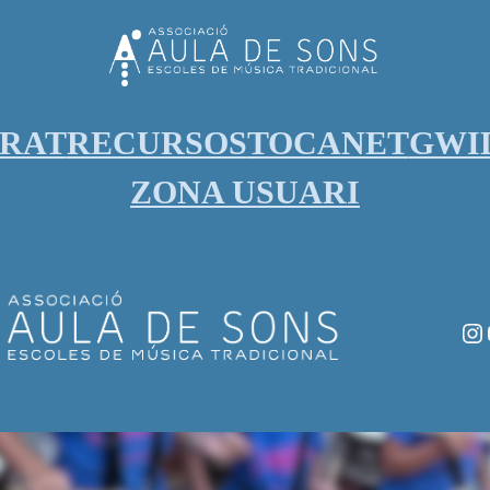
ORAT
RECURSOS
TOCANET
GWI
ZONA USUARI
In