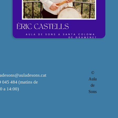
©
ladesons@auladesons.cat
Aula
 045 484 (matins de
de
0 a 14:00)
Sons