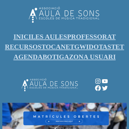
Vés
al
contingut
INICI
LES AULES
PROFESSORAT
RECURSOS
TOCANET
GWIDO
TASTET
AGENDA
BOTIGA
ZONA USUARI
Instagram
YouTube
Facebook
Twitter