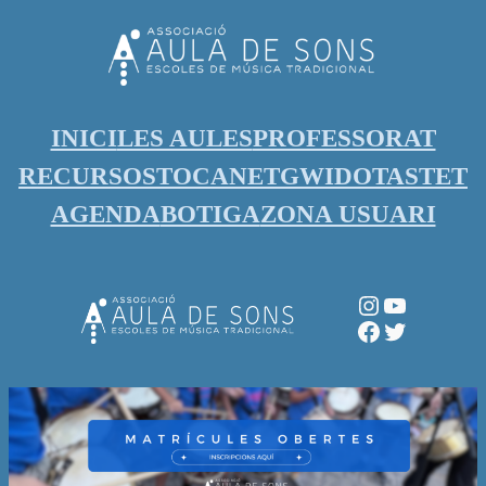
Vés
al
contingut
INICI
LES AULES
PROFESSORAT
RECURSOS
TOCANET
GWIDO
TASTET
AGENDA
BOTIGA
ZONA USUARI
Instagram
YouTube
Facebook
Twitter