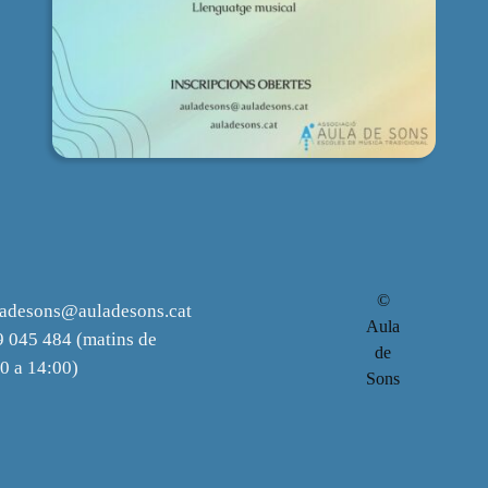
©
ladesons@auladesons.cat
Aula
 045 484 (matins de
de
0 a 14:00)
Sons