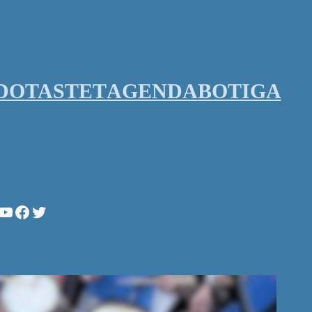
DO
TASTET
AGENDA
BOTIGA
stagram
YouTube
Facebook
Twitter