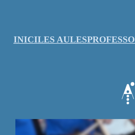
Vés
al
contingut
INICI
LES AULES
PROFESS