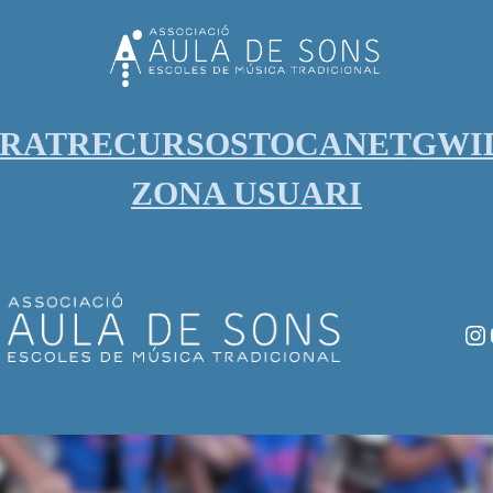
ORAT
RECURSOS
TOCANET
GWI
ZONA USUARI
In