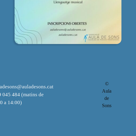
©
ladesons@auladesons.cat
Aula
 045 484 (matins de
de
0 a 14:00)
Sons