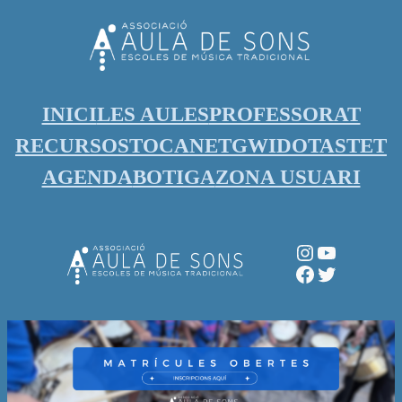
Vés
al
contingut
INICI
LES AULES
PROFESSORAT
RECURSOS
TOCANET
GWIDO
TASTET
AGENDA
BOTIGA
ZONA USUARI
Instagram
YouTube
Facebook
Twitter