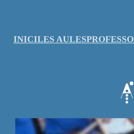
Vés
al
contingut
INICI
LES AULES
PROFESS