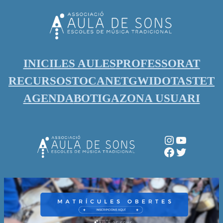
Vés
al
contingut
INICI
LES AULES
PROFESSORAT
RECURSOS
TOCANET
GWIDO
TASTET
AGENDA
BOTIGA
ZONA USUARI
Instagram
YouTube
Facebook
Twitter