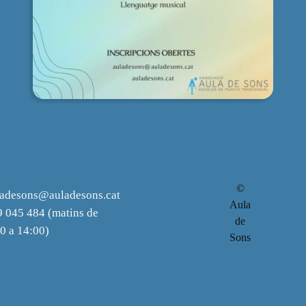
©
ladesons@auladesons.cat
Aula
 045 484 (matins de
de
0 a 14:00)
Sons