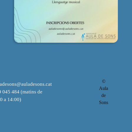
©
ladesons@auladesons.cat
Aula
 045 484 (matins de
de
0 a 14:00)
Sons