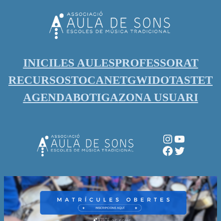
Vés
al
contingut
INICI
LES AULES
PROFESSORAT
RECURSOS
TOCANET
GWIDO
TASTET
AGENDA
BOTIGA
ZONA USUARI
Instagram
YouTube
Facebook
Twitter