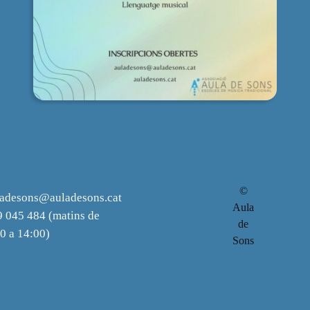
©
ladesons@auladesons.cat
Aula
 045 484 (matins de
de
0 a 14:00)
Sons