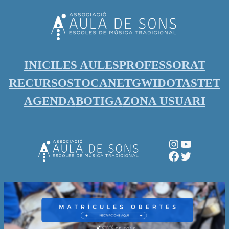
Vés
al
contingut
INICI
LES AULES
PROFESSORAT
RECURSOS
TOCANET
GWIDO
TASTET
AGENDA
BOTIGA
ZONA USUARI
Instagram
YouTube
Facebook
Twitter