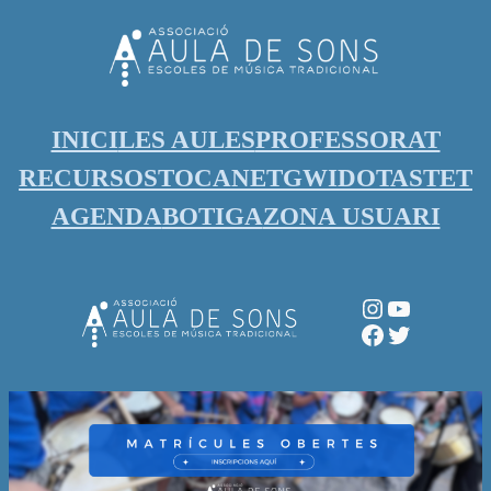
Vés
al
contingut
INICI
LES AULES
PROFESSORAT
RECURSOS
TOCANET
GWIDO
TASTET
AGENDA
BOTIGA
ZONA USUARI
Instagram
YouTube
Facebook
Twitter