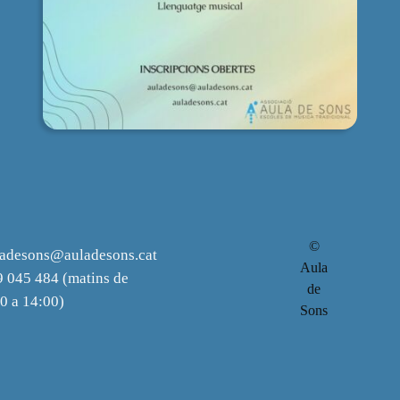
©
ladesons@auladesons.cat
Aula
 045 484 (matins de
de
0 a 14:00)
Sons