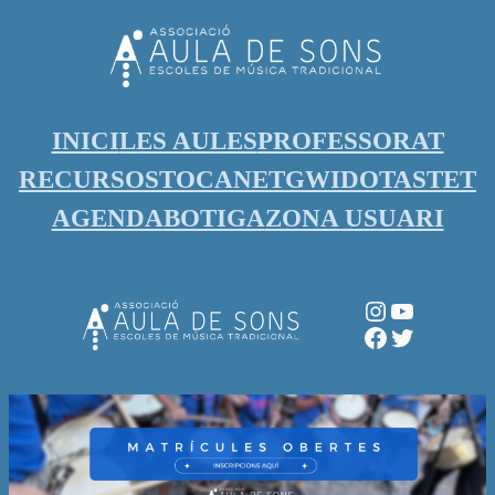
Vés
al
contingut
INICI
LES AULES
PROFESSORAT
RECURSOS
TOCANET
GWIDO
TASTET
AGENDA
BOTIGA
ZONA USUARI
Instagram
YouTube
Facebook
Twitter