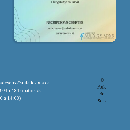
©
ladesons@auladesons.cat
Aula
 045 484 (matins de
de
0 a 14:00)
Sons