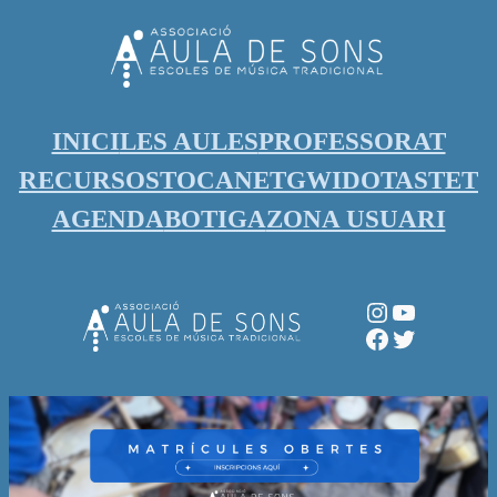
Vés
al
contingut
INICI
LES AULES
PROFESSORAT
RECURSOS
TOCANET
GWIDO
TASTET
AGENDA
BOTIGA
ZONA USUARI
Instagram
YouTube
Facebook
Twitter