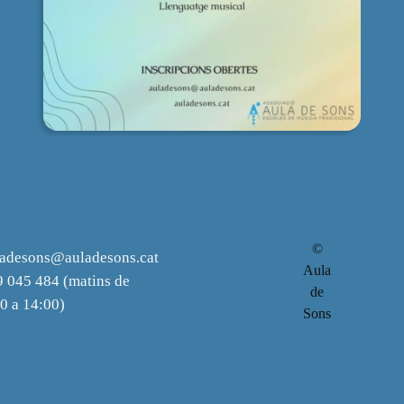
©
ladesons@auladesons.cat
Aula
 045 484 (matins de
de
0 a 14:00)
Sons