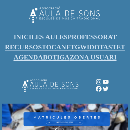
Vés
al
contingut
INICI
LES AULES
PROFESSORAT
RECURSOS
TOCANET
GWIDO
TASTET
AGENDA
BOTIGA
ZONA USUARI
Instagram
YouTube
Facebook
Twitter