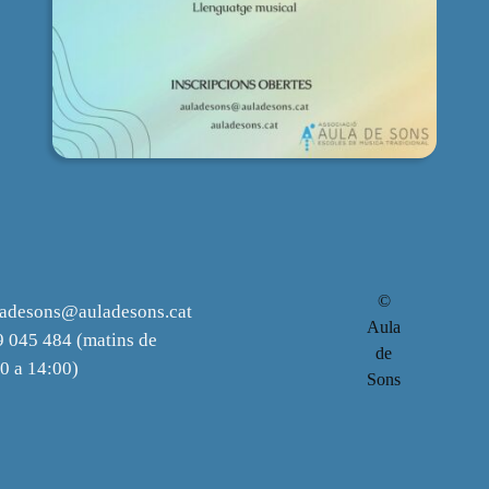
©
ladesons@auladesons.cat
Aula
 045 484 (matins de
de
0 a 14:00)
Sons