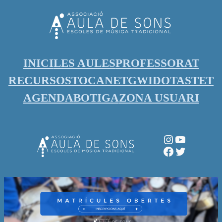
Vés
al
contingut
INICI
LES AULES
PROFESSORAT
RECURSOS
TOCANET
GWIDO
TASTET
AGENDA
BOTIGA
ZONA USUARI
Instagram
YouTube
Facebook
Twitter