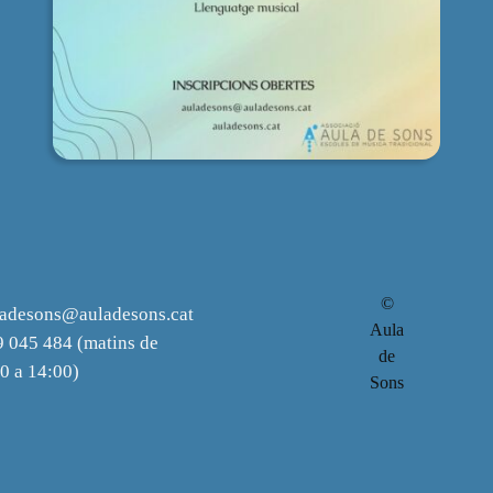
©
ladesons@auladesons.cat
Aula
 045 484 (matins de
de
0 a 14:00)
Sons