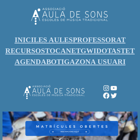
Vés
al
contingut
INICI
LES AULES
PROFESSORAT
RECURSOS
TOCANET
GWIDO
TASTET
AGENDA
BOTIGA
ZONA USUARI
Instagram
YouTube
Facebook
Twitter