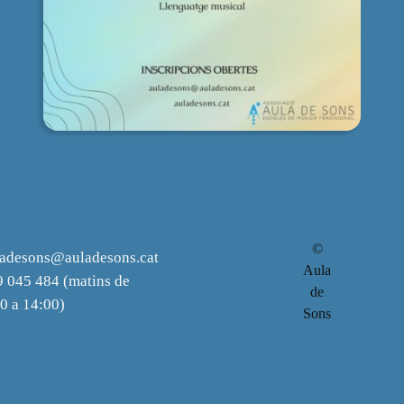
©
ladesons@auladesons.cat
Aula
 045 484 (matins de
de
0 a 14:00)
Sons