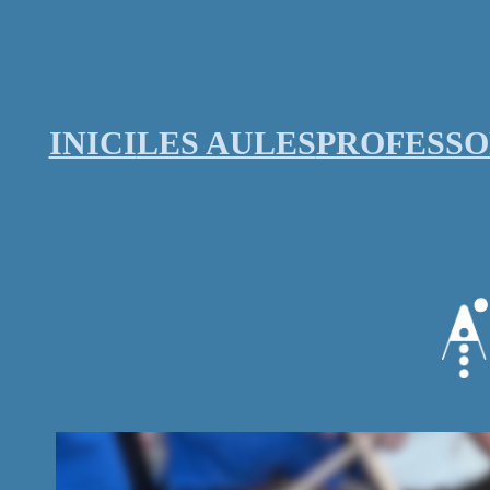
Vés
al
contingut
INICI
LES AULES
PROFESS