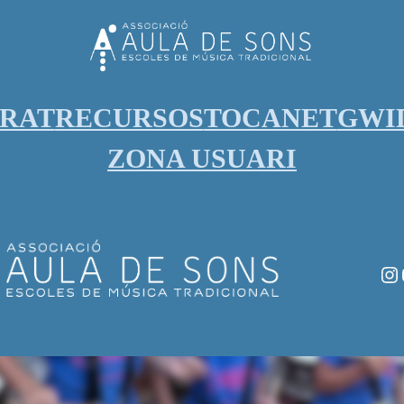
ORAT
RECURSOS
TOCANET
GWI
ZONA USUARI
In