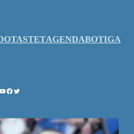
DO
TASTET
AGENDA
BOTIGA
stagram
YouTube
Facebook
Twitter