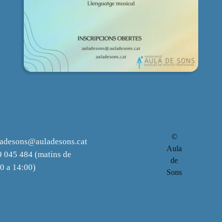
©
ladesons@auladesons.cat
Aula
 045 484 (matins de
de
0 a 14:00)
Sons