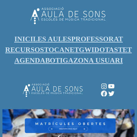
Vés
al
contingut
INICI
LES AULES
PROFESSORAT
RECURSOS
TOCANET
GWIDO
TASTET
AGENDA
BOTIGA
ZONA USUARI
Instagram
YouTube
Facebook
Twitter