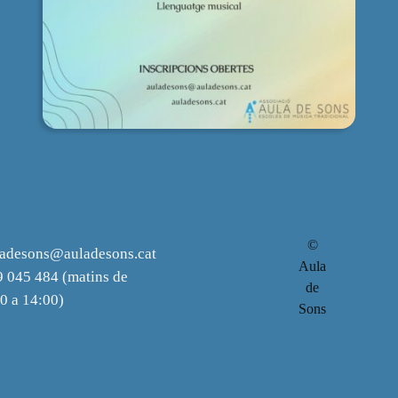
©
ladesons@auladesons.cat
Aula
 045 484 (matins de
de
0 a 14:00)
Sons