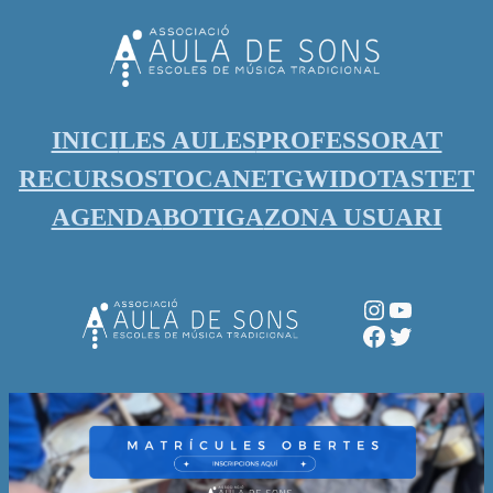
Vés
al
contingut
INICI
LES AULES
PROFESSORAT
RECURSOS
TOCANET
GWIDO
TASTET
AGENDA
BOTIGA
ZONA USUARI
Instagram
YouTube
Facebook
Twitter