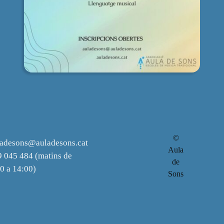
©
ladesons@auladesons.cat
Aula
 045 484 (matins de
de
0 a 14:00)
Sons