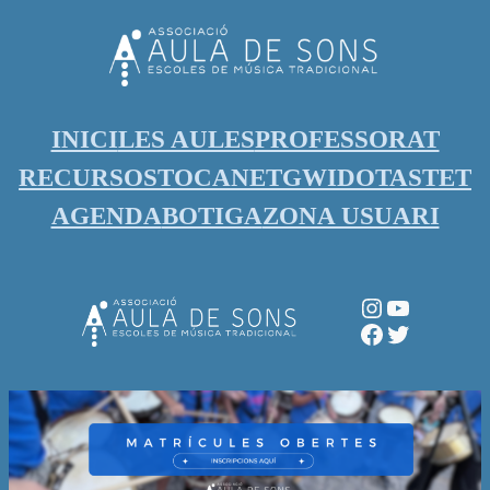
Vés
al
contingut
INICI
LES AULES
PROFESSORAT
RECURSOS
TOCANET
GWIDO
TASTET
AGENDA
BOTIGA
ZONA USUARI
Instagram
YouTube
Facebook
Twitter