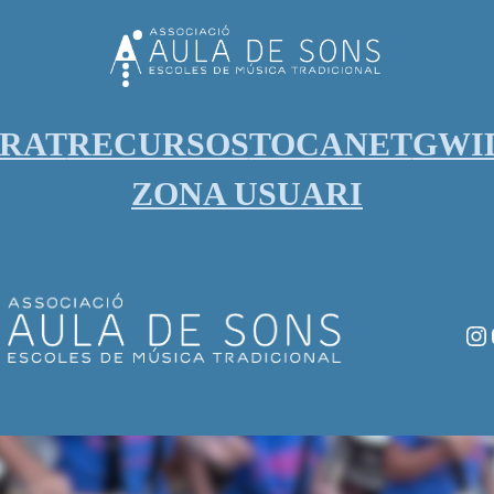
ORAT
RECURSOS
TOCANET
GWI
ZONA USUARI
In