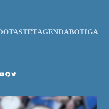
DO
TASTET
AGENDA
BOTIGA
stagram
YouTube
Facebook
Twitter