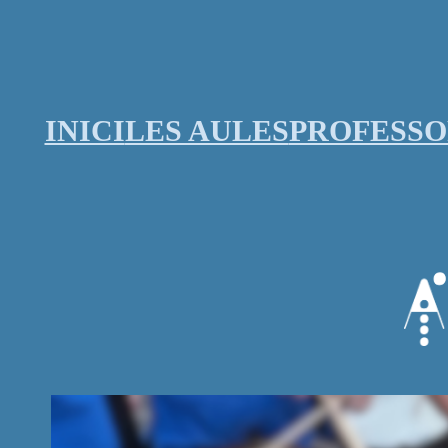
Vés
al
contingut
INICI
LES AULES
PROFESS