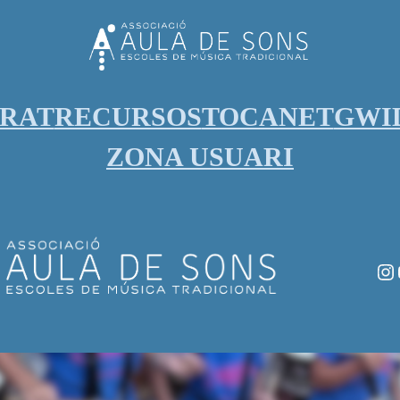
ORAT
RECURSOS
TOCANET
GWI
ZONA USUARI
In