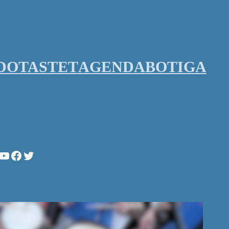
DO
TASTET
AGENDA
BOTIGA
stagram
YouTube
Facebook
Twitter