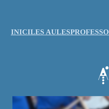
Vés
al
contingut
INICI
LES AULES
PROFESS