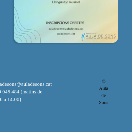
©
ladesons@auladesons.cat
Aula
 045 484 (matins de
de
0 a 14:00)
Sons