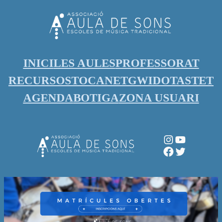
Vés
al
contingut
INICI
LES AULES
PROFESSORAT
RECURSOS
TOCANET
GWIDO
TASTET
AGENDA
BOTIGA
ZONA USUARI
Instagram
YouTube
Facebook
Twitter