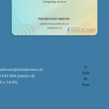
©
ladesons@auladesons.cat
Aula
 045 484 (matins de
de
0 a 14:00)
Sons