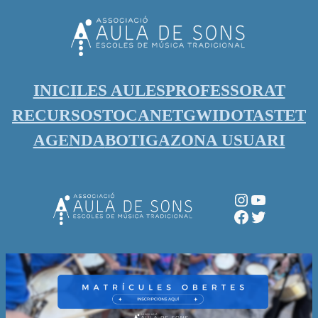
Vés
al
contingut
INICI
LES AULES
PROFESSORAT
RECURSOS
TOCANET
GWIDO
TASTET
AGENDA
BOTIGA
ZONA USUARI
Instagram
YouTube
Facebook
Twitter