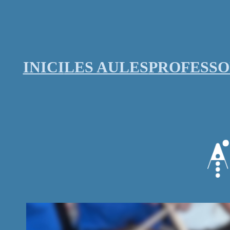
Vés
al
contingut
INICI
LES AULES
PROFESS