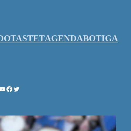
DO
TASTET
AGENDA
BOTIGA
stagram
YouTube
Facebook
Twitter