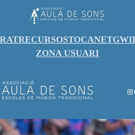
ORAT
RECURSOS
TOCANET
GWI
ZONA USUARI
In