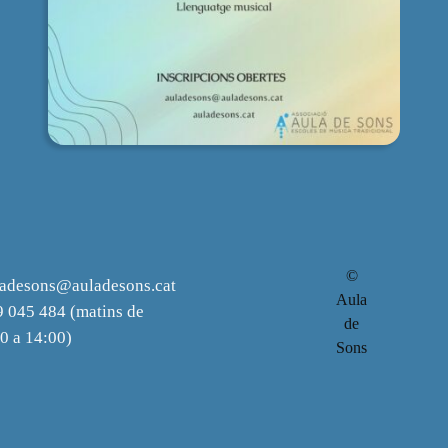
©
ladesons@auladesons.cat
Aula
 045 484 (matins de
de
0 a 14:00)
Sons