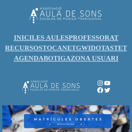
Vés
al
contingut
INICI
LES AULES
PROFESSORAT
RECURSOS
TOCANET
GWIDO
TASTET
AGENDA
BOTIGA
ZONA USUARI
Instagram
YouTube
Facebook
Twitter