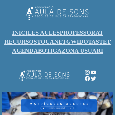
Vés
al
contingut
INICI
LES AULES
PROFESSORAT
RECURSOS
TOCANET
GWIDO
TASTET
AGENDA
BOTIGA
ZONA USUARI
Instagram
YouTube
Facebook
Twitter