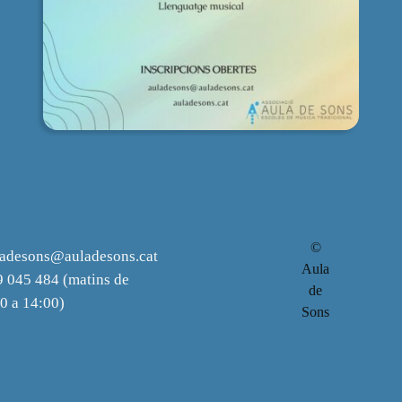
©
ladesons@auladesons.cat
Aula
 045 484 (matins de
de
0 a 14:00)
Sons