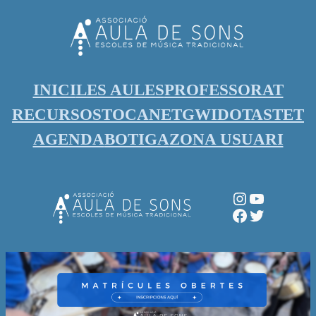
Vés
al
contingut
INICI
LES AULES
PROFESSORAT
RECURSOS
TOCANET
GWIDO
TASTET
AGENDA
BOTIGA
ZONA USUARI
Instagram
YouTube
Facebook
Twitter