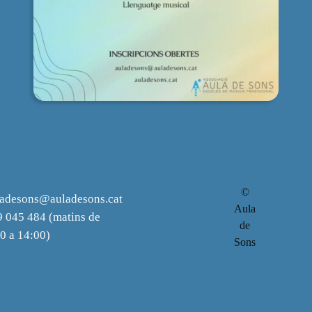
©
ladesons@auladesons.cat
Aula
 045 484 (matins de
de
0 a 14:00)
Sons