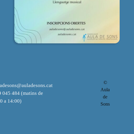
©
ladesons@auladesons.cat
Aula
 045 484 (matins de
de
0 a 14:00)
Sons