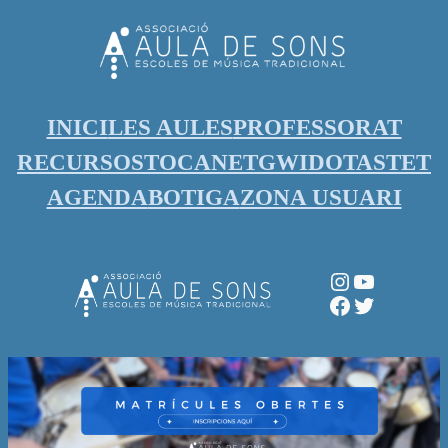
Vés
al
contingut
INICI
LES AULES
PROFESSORAT
RECURSOS
TOCANET
GWIDO
TASTET
AGENDA
BOTIGA
ZONA USUARI
Instagram
YouTube
Facebook
Twitter