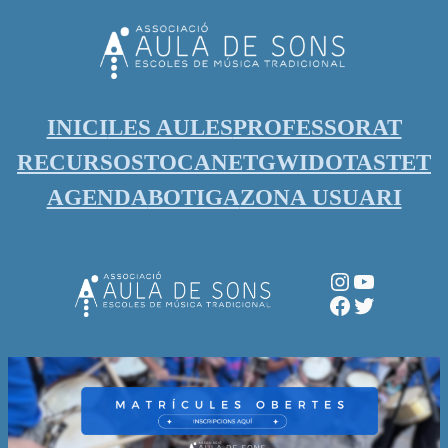
Vés
al
contingut
INICI
LES AULES
PROFESSORAT
RECURSOS
TOCANET
GWIDO
TASTET
AGENDA
BOTIGA
ZONA USUARI
Instagram
YouTube
Facebook
Twitter