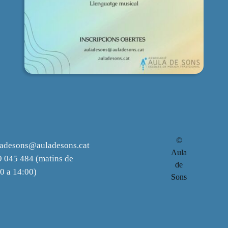
©
ladesons@auladesons.cat
Aula
 045 484 (matins de
de
0 a 14:00)
Sons