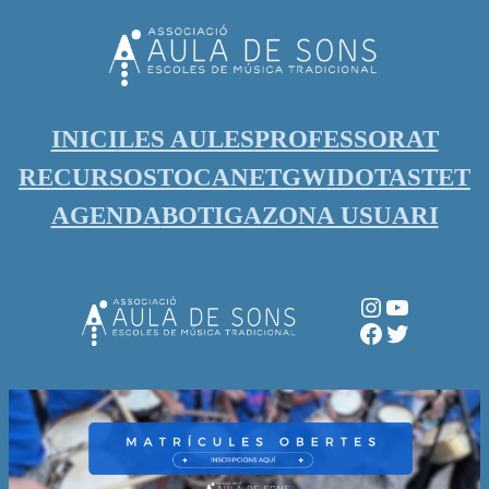
Vés
al
contingut
INICI
LES AULES
PROFESSORAT
RECURSOS
TOCANET
GWIDO
TASTET
AGENDA
BOTIGA
ZONA USUARI
Instagram
YouTube
Facebook
Twitter