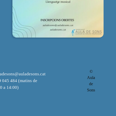
©
ladesons@auladesons.cat
Aula
 045 484 (matins de
de
0 a 14:00)
Sons