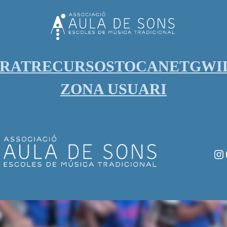
ORAT
RECURSOS
TOCANET
GWI
ZONA USUARI
In