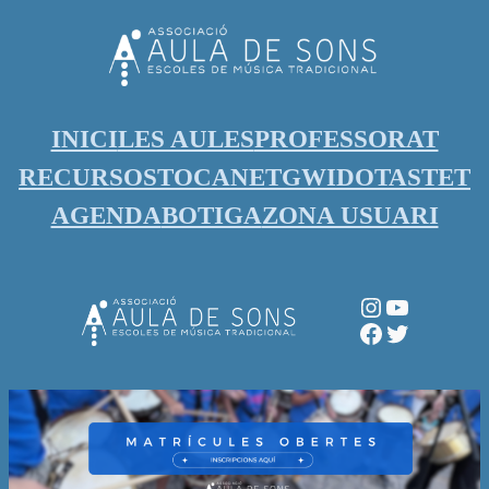
Vés
al
contingut
INICI
LES AULES
PROFESSORAT
RECURSOS
TOCANET
GWIDO
TASTET
AGENDA
BOTIGA
ZONA USUARI
Instagram
YouTube
Facebook
Twitter