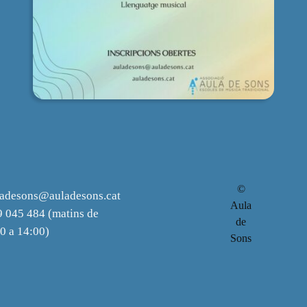
©
ladesons@auladesons.cat
Aula
 045 484 (matins de
de
0 a 14:00)
Sons