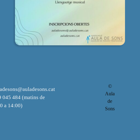
©
ladesons@auladesons.cat
Aula
 045 484 (matins de
de
0 a 14:00)
Sons