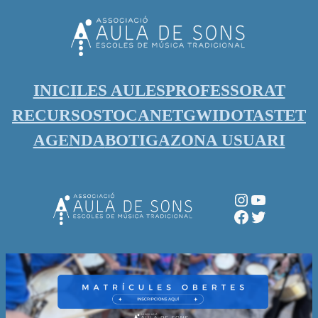
Vés
al
contingut
INICI
LES AULES
PROFESSORAT
RECURSOS
TOCANET
GWIDO
TASTET
AGENDA
BOTIGA
ZONA USUARI
Instagram
YouTube
Facebook
Twitter