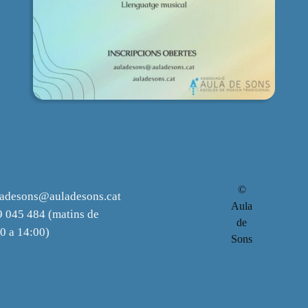
©
ladesons@auladesons.cat
Aula
 045 484 (matins de
de
0 a 14:00)
Sons