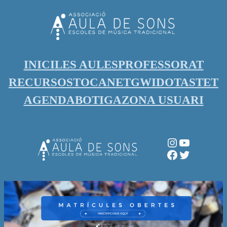
Vés
al
contingut
INICI
LES AULES
PROFESSORAT
RECURSOS
TOCANET
GWIDO
TASTET
AGENDA
BOTIGA
ZONA USUARI
Instagram
YouTube
Facebook
Twitter