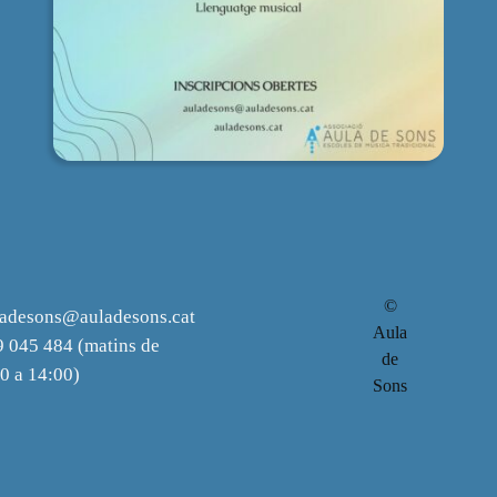
©
ladesons@auladesons.cat
Aula
 045 484 (matins de
de
0 a 14:00)
Sons