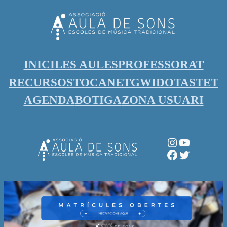
Vés
al
contingut
INICI
LES AULES
PROFESSORAT
RECURSOS
TOCANET
GWIDO
TASTET
AGENDA
BOTIGA
ZONA USUARI
Instagram
YouTube
Facebook
Twitter