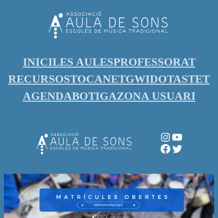
Vés
al
contingut
INICI
LES AULES
PROFESSORAT
RECURSOS
TOCANET
GWIDO
TASTET
AGENDA
BOTIGA
ZONA USUARI
Instagram
YouTube
Facebook
Twitter