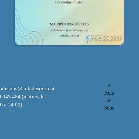
©
ladesons@auladesons.cat
Aula
 045 484 (matins de
de
0 a 14:00)
Sons