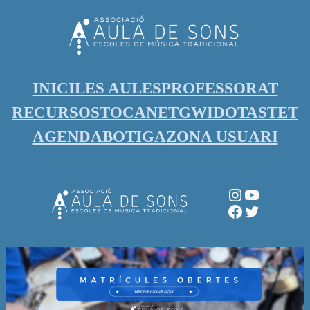
Vés
al
contingut
INICI
LES AULES
PROFESSORAT
RECURSOS
TOCANET
GWIDO
TASTET
AGENDA
BOTIGA
ZONA USUARI
Instagram
YouTube
Facebook
Twitter