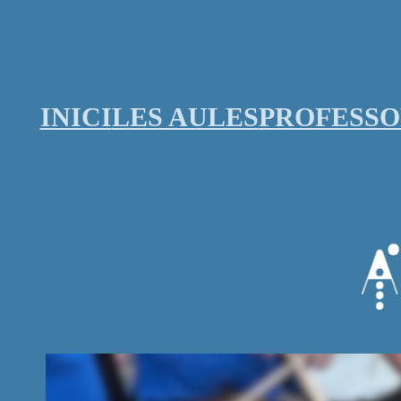
Vés
al
contingut
INICI
LES AULES
PROFESS