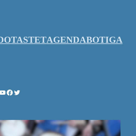
DO
TASTET
AGENDA
BOTIGA
stagram
YouTube
Facebook
Twitter