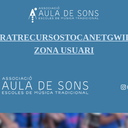
ORAT
RECURSOS
TOCANET
GWI
ZONA USUARI
In