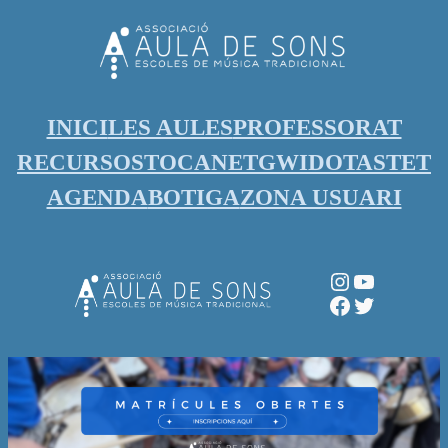
Vés
al
contingut
INICI
LES AULES
PROFESSORAT
RECURSOS
TOCANET
GWIDO
TASTET
AGENDA
BOTIGA
ZONA USUARI
Instagram
YouTube
Facebook
Twitter