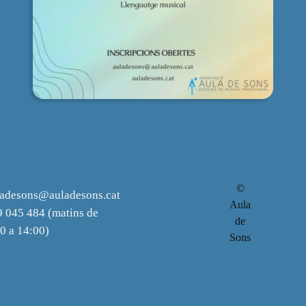
©
ladesons@auladesons.cat
Aula
 045 484 (matins de
de
0 a 14:00)
Sons