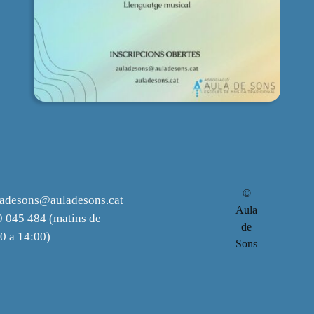
©
ladesons@auladesons.cat
Aula
 045 484 (matins de
de
0 a 14:00)
Sons