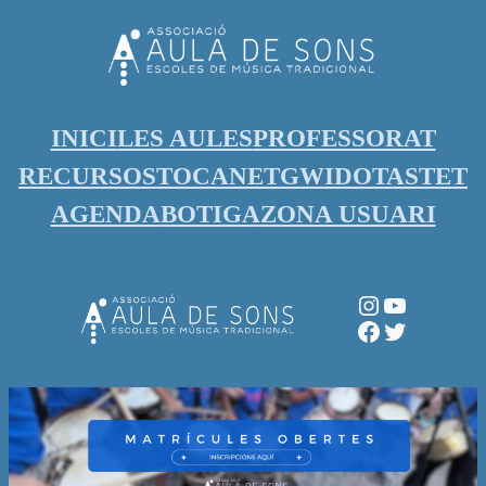
Vés
al
contingut
INICI
LES AULES
PROFESSORAT
RECURSOS
TOCANET
GWIDO
TASTET
AGENDA
BOTIGA
ZONA USUARI
Instagram
YouTube
Facebook
Twitter