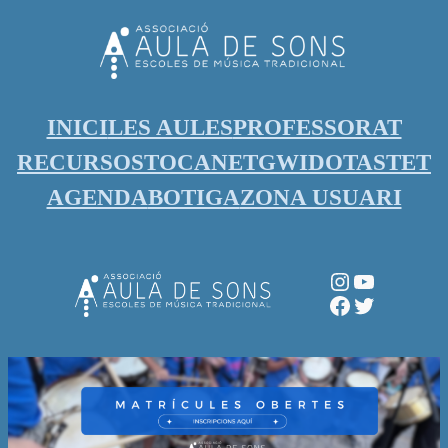
Vés
al
contingut
INICI
LES AULES
PROFESSORAT
RECURSOS
TOCANET
GWIDO
TASTET
AGENDA
BOTIGA
ZONA USUARI
Instagram
YouTube
Facebook
Twitter