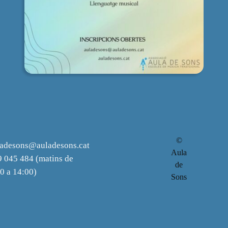
©
ladesons@auladesons.cat
Aula
 045 484 (matins de
de
0 a 14:00)
Sons