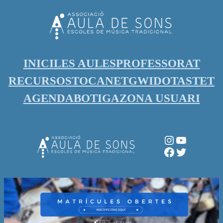
Vés
al
contingut
INICI
LES AULES
PROFESSORAT
RECURSOS
TOCANET
GWIDO
TASTET
AGENDA
BOTIGA
ZONA USUARI
Instagram
YouTube
Facebook
Twitter