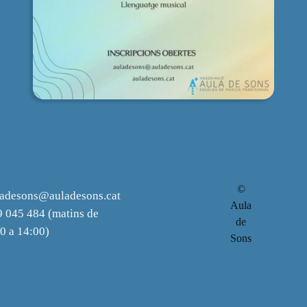
©
ladesons@auladesons.cat
Aula
 045 484 (matins de
de
0 a 14:00)
Sons